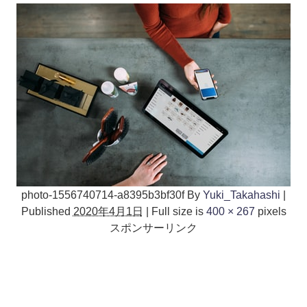
photo-1556740714-a8395b3bf30f
By
Yuki_Takahashi
|
Published
2020年4月1日
|
Full size is
400 × 267
pixels
スポンサーリンク