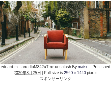
eduard-militaru-dtuM342uTmc-unsplash
By
matsui
|
Published
2020年8月25日
|
Full size is
2560 × 1440
pixels
スポンサーリンク