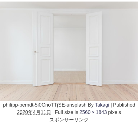
philipp-berndt-5i0GnoTTjSE-unsplash
By
Takagi
|
Published
2020年4月11日
|
Full size is
2560 × 1843
pixels
スポンサーリンク