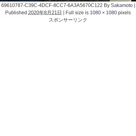
69610787-C39C-4DCF-8CC7-6A3A5670C122
By
Sakamoto
|
Published
2020年8月21日
|
Full size is
1080 × 1080
pixels
スポンサーリンク