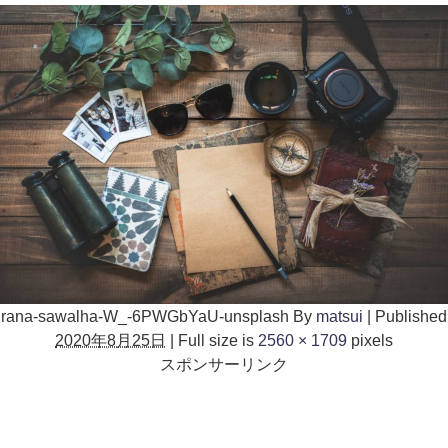
rana-sawalha-W_-6PWGbYaU-unsplash
By
matsui
|
Published
2020年8月25日
|
Full size is
2560 × 1709
pixels
スポンサーリンク