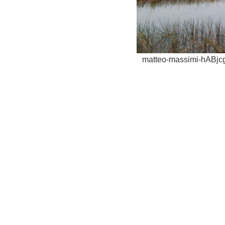
matteo-massimi-hABjc