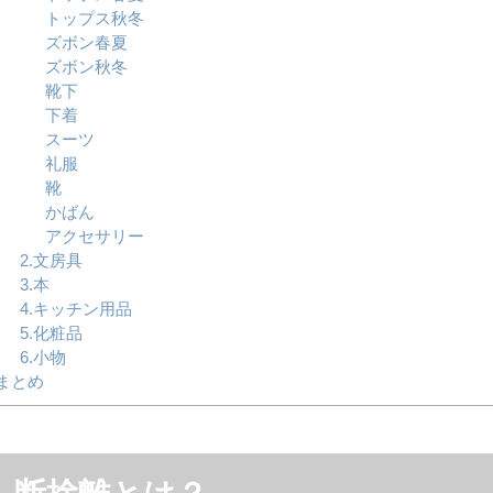
トップス秋冬
ズボン春夏
ズボン秋冬
靴下
下着
スーツ
礼服
靴
かばん
アクセサリー
2.文房具
3.本
4.キッチン用品
5.化粧品
6.小物
まとめ