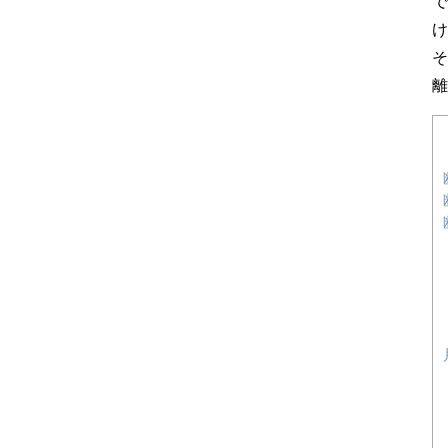
で
け
そ
離