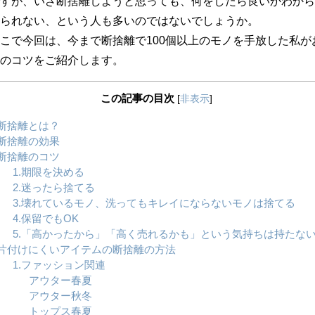
すが、いざ断捨離しようと思っても、何をしたら良いかわから
られない、という人も多いのではないでしょうか。
こで今回は、今まで断捨離で100個以上のモノを手放した私が
のコツをご紹介します。
この記事の目次
[
非表示
]
断捨離とは？
断捨離の効果
断捨離のコツ
1.期限を決める
2.迷ったら捨てる
3.壊れているモノ、洗ってもキレイにならないモノは捨てる
4.保留でもOK
5.「高かったから」「高く売れるかも」という気持ちは持たな
片付けにくいアイテムの断捨離の方法
1.ファッション関連
アウター春夏
アウター秋冬
トップス春夏