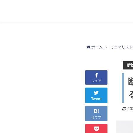
ホーム
ミニマリス
断
シェア
Tweet
2
B!
はてブ