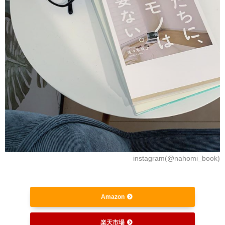
instagram(@nahomi_book)
Amazon
楽天市場